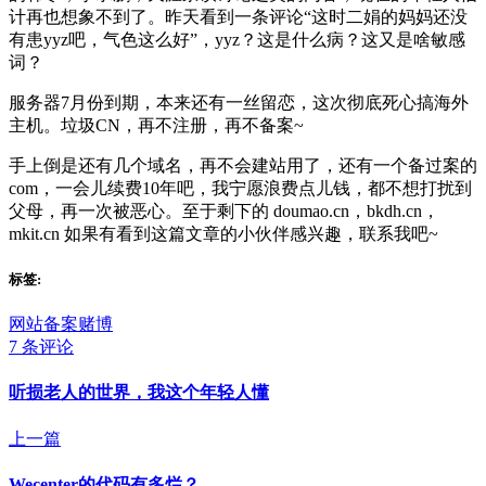
计再也想象不到了。昨天看到一条评论“这时二娟的妈妈还没
有患yyz吧，气色这么好”，yyz？这是什么病？这又是啥敏感
词？
服务器7月份到期，本来还有一丝留恋，这次彻底死心搞海外
主机。垃圾CN，再不注册，再不备案~
手上倒是还有几个域名，再不会建站用了，还有一个备过案的
com，一会儿续费10年吧，我宁愿浪费点儿钱，都不想打扰到
父母，再一次被恶心。至于剩下的 doumao.cn，bkdh.cn，
mkit.cn 如果有看到这篇文章的小伙伴感兴趣，联系我吧~
标签:
网站备案
赌博
7 条评论
听损老人的世界，我这个年轻人懂
上一篇
Wecenter的代码有多烂？