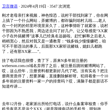
卫言微语
·
2024年4月19日
·
3547 次浏览
刚才老母亲打来视频，神色惶恐，说村干部找到家了，你在网
上搞了一个什么网站，弄赌博的，都诈骗到咱村儿啦.....,老人
在一个封闭的邻里环境里呆久了，这种事情听了就紧张，说村
干部因为不熟悉我，周边还去问了好几户。让父母感觉“XX家
小子在外搞赌博”这事儿已经臭名远扬啦。赶忙解释之后老人
稍稍宽心，然后对我又是一通教育：“钱多钱少慢慢赚吧，咱
可不干那违法的事儿，后面那XX家听说赌钱，媳妇儿都跑
了，还有那XX家......”。
挂了电话我也很懵，查了下，原来N多年前注册的
weberson.com.cn域名弃用了之后，被注册后跳转赌博网站了。
哎，这么些年，注册资料都更新好几代了吧。没有实名？把注
册商资质停了，想要屏蔽，直接删除解析呀。犯得着拿一个10
多年前的注册资料一家一户的排查吗？哎，满脑子都是脏话不
知道咋讲....
去年12月份，老家派出所给打电话，说什么备案审核查：你手
机号有是不是这个XXX（就是我接电话的手机号，明知故