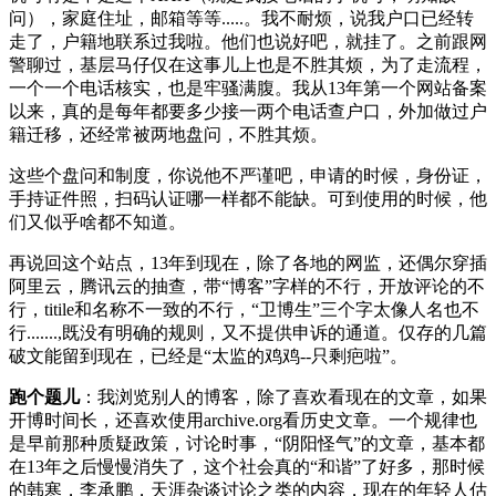
问），家庭住址，邮箱等等.....。我不耐烦，说我户口已经转
走了，户籍地联系过我啦。他们也说好吧，就挂了。之前跟网
警聊过，基层马仔仅在这事儿上也是不胜其烦，为了走流程，
一个一个电话核实，也是牢骚满腹。我从13年第一个网站备案
以来，真的是每年都要多少接一两个电话查户口，外加做过户
籍迁移，还经常被两地盘问，不胜其烦。
这些个盘问和制度，你说他不严谨吧，申请的时候，身份证，
手持证件照，扫码认证哪一样都不能缺。可到使用的时候，他
们又似乎啥都不知道。
再说回这个站点，13年到现在，除了各地的网监，还偶尔穿插
阿里云，腾讯云的抽查，带“博客”字样的不行，开放评论的不
行，titile和名称不一致的不行，“卫博生”三个字太像人名也不
行.......,既没有明确的规则，又不提供申诉的通道。仅存的几篇
破文能留到现在，已经是“太监的鸡鸡--只剩疤啦”。
跑个题儿
：我浏览别人的博客，除了喜欢看现在的文章，如果
开博时间长，还喜欢使用archive.org看历史文章。一个规律也
是早前那种质疑政策，讨论时事，“阴阳怪气”的文章，基本都
在13年之后慢慢消失了，这个社会真的“和谐”了好多，那时候
的韩寒，李承鹏，天涯杂谈讨论之类的内容，现在的年轻人估