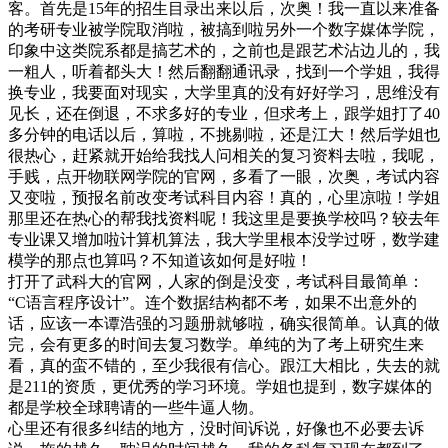
客。首先是15年的招生目录出来以后，次奥！我一直以来准备
的考研专业被学院取消啦，被搞到啦另外一个数字媒体学院，
印象中这类院系都是搞艺术的，之前也是跟艺术沾边儿的，我
一粗人，听着都头大！然后翻翻通讯录，找到一个学姐，我得
换专业，我要面对现实，大学里真的没有好好学习，思维没有
见长，还在倒退，不求多好的专业，但求考上，跟学姐打了40
多分钟的电话以后，算啦，不挑剔啦，还是江大！然后学姐也
很热心，赶紧就开始给我找人问相关的复习资料去啦，我呢，
手贱，点开物联网学院的官网，多看了一眼，次奥，考试内容
又变啦，预报名前改变考试科目内容！真的，心里凉啦！学姐
那里还在热心的帮我找资料呢！我这里是要换学校吗？较去年
专业课又增加啦计算机算法，我大学里根本没学过呀，数学建
模学的那点也算吗？不知道该如何是好啦！
打开了武科大的官网，人家的倒是没变，考试科目最简单：
“C语言程序设计”。连个数据结构都不考，如果不出意外的
话，应该一本谭浩强的习题册就够啦，确实很简单。认真的做
完，会有更多的时间去复习数学。单纯的为了考上研究生来
看，真的蛮不错的，至少我很有信心。跟江大相比，失去的就
是211的资质，更优秀的学习环境。学姐也提到，数字媒体的
都是学校全球聘请的一些牛逼人物。
心里还有很多纠结的地方，没时间诉说，好像也不必要去诉