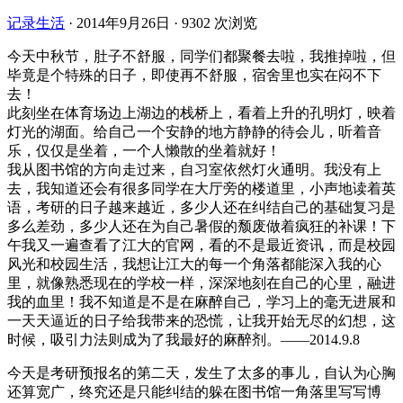
记录生活
·
2014年9月26日
·
9302 次浏览
今天中秋节，肚子不舒服，同学们都聚餐去啦，我推掉啦，但
毕竟是个特殊的日子，即使再不舒服，宿舍里也实在闷不下
去！
此刻坐在体育场边上湖边的栈桥上，看着上升的孔明灯，映着
灯光的湖面。给自己一个安静的地方静静的待会儿，听着音
乐，仅仅是坐着，一个人懒散的坐着就好！
我从图书馆的方向走过来，自习室依然灯火通明。我没有上
去，我知道还会有很多同学在大厅旁的楼道里，小声地读着英
语，考研的日子越来越近，多少人还在纠结自己的基础复习是
多么差劲，多少人还在为自己暑假的颓废做着疯狂的补课！下
午我又一遍查看了江大的官网，看的不是最近资讯，而是校园
风光和校园生活，我想让江大的每一个角落都能深入我的心
里，就像熟悉现在的学校一样，深深地刻在自己的心里，融进
我的血里！我不知道是不是在麻醉自己，学习上的毫无进展和
一天天逼近的日子给我带来的恐慌，让我开始无尽的幻想，这
时候，吸引力法则成为了我最好的麻醉剂。——2014.9.8
今天是考研预报名的第二天，发生了太多的事儿，自认为心胸
还算宽广，终究还是只能纠结的躲在图书馆一角落里写写博