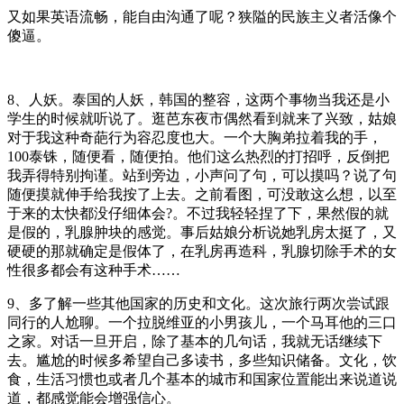
又如果英语流畅，能自由沟通了呢？狭隘的民族主义者活像个
傻逼。
8、人妖。泰国的人妖，韩国的整容，这两个事物当我还是小
学生的时候就听说了。逛芭东夜市偶然看到就来了兴致，姑娘
对于我这种奇葩行为容忍度也大。一个大胸弟拉着我的手，
100泰铢，随便看，随便拍。他们这么热烈的打招呼，反倒把
我弄得特别拘谨。站到旁边，小声问了句，可以摸吗？说了句
随便摸就伸手给我按了上去。之前看图，可没敢这么想，以至
于来的太快都没仔细体会?。不过我轻轻捏了下，果然假的就
是假的，乳腺肿块的感觉。事后姑娘分析说她乳房太挺了，又
硬硬的那就确定是假体了，在乳房再造科，乳腺切除手术的女
性很多都会有这种手术……
9、多了解一些其他国家的历史和文化。这次旅行两次尝试跟
同行的人尬聊。一个拉脱维亚的小男孩儿，一个马耳他的三口
之家。对话一旦开启，除了基本的几句话，我就无话继续下
去。尴尬的时候多希望自己多读书，多些知识储备。文化，饮
食，生活习惯也或者几个基本的城市和国家位置能出来说道说
道，都感觉能会增强信心。