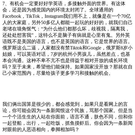
7、有机会一定要好好学英语，多接触外面的世界。有这体
会，还是因为感觉国内的环境太封闭了。全球通用的
Facebook，TikTok，Instagram我们用不上，就像是在一个70亿
人的大家庭，另外50多亿人都能一起玩的好好的，就我们自己
老堵在墙角怄气：“为什么他们都那么坏，歧视我，隔离我，
还处处想害我”，这特么不是脑子有病就是心里有鬼。另外英
语既不是美国的语言，也不是英国的语言，它是世界的语言。
俄罗斯这么二逼，人家都没有禁Tiktok和Google，俄罗斯8岁小
姑娘，可以英语对话，7岁的杭州小男孩儿，虽然差点，也基
本会沟通。这种不卑不亢不也是得益于相对开放的成长环境
吗？至于未来，希望他们能保持。如果国家没开放？那就在自
己小家范围内，尽量给孩子更多学习和接触的机会。
我们俩出国算是很少的，都会感觉到，如果只是看网上的言
论，你可能会因为一条新闻恨这个民族，骂那个国家。但是当
一个个活生生的人站在你面前，语言不通，肤色不同，但和你
一起登船，出行，一起吃饭，抓鱼摸虾后。你会因为一条新闻
对眼前的人恶语相向，拳脚相加吗？