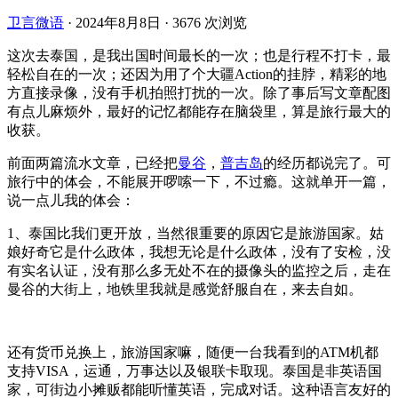
卫言微语
·
2024年8月8日
·
3676 次浏览
这次去泰国，是我出国时间最长的一次；也是行程不打卡，最
轻松自在的一次；还因为用了个大疆Action的挂脖，精彩的地
方直接录像，没有手机拍照打扰的一次。除了事后写文章配图
有点儿麻烦外，最好的记忆都能存在脑袋里，算是旅行最大的
收获。
前面两篇流水文章，已经把
曼谷
，
普吉岛
的经历都说完了。可
旅行中的体会，不能展开啰嗦一下，不过瘾。这就单开一篇，
说一点儿我的体会：
1、泰国比我们更开放，当然很重要的原因它是旅游国家。姑
娘好奇它是什么政体，我想无论是什么政体，没有了安检，没
有实名认证，没有那么多无处不在的摄像头的监控之后，走在
曼谷的大街上，地铁里我就是感觉舒服自在，来去自如。
还有货币兑换上，旅游国家嘛，随便一台我看到的ATM机都
支持VISA，运通，万事达以及银联卡取现。泰国是非英语国
家，可街边小摊贩都能听懂英语，完成对话。这种语言友好的