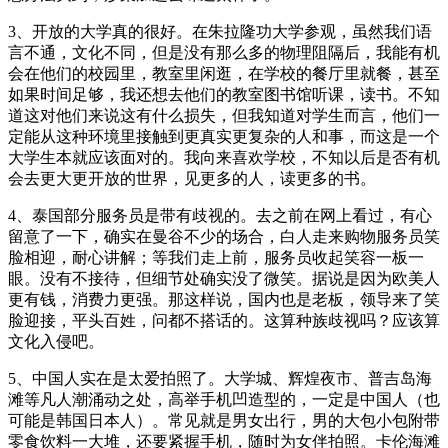
3、开放的大学真的很好。在朱拉隆功大学参观，虽然我们语
言不通，文化不同，但是没有那么多的物理阻隔后，我能有机
会在他们的校园里，教室里闲逛，在学校的餐厅里就餐，甚至
如果时间足够，我还想去他们的教室图书馆听课，读书。不知
道这对他们来说这有什么损失，但我知道对学生而言，他们一
定能从这种环境里接触到更真实更复杂的人和事，而这是一个
大学生本就应该面对的。我向来喜欢学校，不知以后是否有机
会去更大更开放的世界，见更多的人，读更多的书。
4、泰国部分服务员是带有歧视的。去之前在网上看过，有心
留意了一下，确实在曼谷不少的场合，白人走来购物服务员笑
脸相迎，耐心讲解；等我们走上前，服务员收起笑容一板一
眼。没有不接待，但细节处确实没了微笑。据说是因为欧美人
更有钱，消费力更强。那这样说，国内也是老板，领导来了笑
脸迎接，平头百姓，问都不搭话的。这算种族歧视吗？应该算
文化入侵吧。
5、中国人实在是太爱拍照了。大学城、辉煌夜市、普吉岛海
滩等凡人潮涌动之处，高举手机凹造型的，一定是中国人（也
可能是韩国日本人）。常见就是男女出行，男的大包小包附带
零食饮料一大堆，还要紧握手机，随时为女伴拍照。卡伦海滩