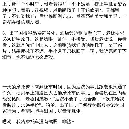
上，近一个小时里，就看着眼前一个小姑娘，摆上手机支架各
种拍照，舞蹈，录视频，然后趴毯子上开始修图?。天都黑
了，不知道我们走后她修图到几点。最漂亮的美女和美景，一
定都在微信朋友圈。
6、出了国很容易被符号化。酒店旁边租赁摩托车，老板要求
必须护照原件。这是我唯一证件，不接受。随后老板说，你看
看，这就是你们中国人，之前租赁我们两辆摩托车，留了照
片，结果摩托车不还。半个月了只找回了一辆，我听完问了下
细节，也不知道怎么反驳。
一天的摩托骑下来到还车时候，因为油费的事儿跟老板沟通了
许久。提到早上知道国人丢他摩托车的事儿，会尝试在国内帮
他发帖问，老板很感激：“油费不要了，拍合照，下次来给我
看照片，永远半价”。哈哈。出了国，任何行为都被标记为国
家行为，希望同胞再出国，尽量守规矩。
哎呦，我骑摩托车没有驾照，非法~