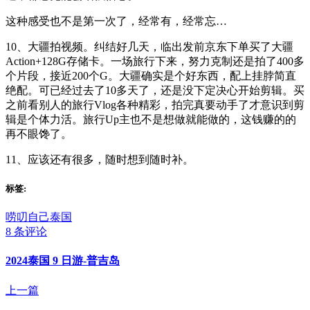
这种感受也不是第一次了，经常有，经常忘…
10、大疆拍视频。纠结好几天，临出发前京东下单买了大疆
Action+128G存储卡。一场旅行下来，努力克制还是拍了400多
个片段，接近200个G。大疆确实是个好东西，配上挂脖简直
绝配。可已经过去了10多天了，还是没下定决心开始剪辑。买
之前看别人的旅行Vlog各种精彩，拍完真要动手了才意识到剪
辑是个体力活。旅行Up主也不是想做就能做的，这钱赚的的
再不眼馋了。
11、应该还有很多，随时想到随时补。
标签:
唠叨自己
泰国
8 条评论
2024泰国 9 日游-普吉岛
上一篇