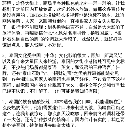
环境，难怪大街上，商场里各种肤色的老外一群一群的。让我
想到了之前国内开放签证，欢迎老外来旅游。做那么多宣传片
是没有用的，TikTok上投放那么多视频也是治标不治本。就咱
网络屏蔽，人家一来跟朝鲜似的，直接跟家人朋友失去联系
了；银行卡不能取现；街头购物语言不通，自然是大大影响了
旅行体验。再嘴硬搞什么“地铁站名用拼音，扬我国威”、“搬
起石头砸自己的脚”的论调就太滑稽了。既然认怂，就好好学
谦逊点儿，赚人钱嘛，不寒碜。
2、泰国文化受中国（中华）文化影响很大，再加上距离又近
以及多年来大量国人来旅游。泰国的大街小巷随处可见中文标
识，不少热门场所都是泰语，英文，和汉语的三种语言广告
牌。还有“泰山石敢当”、“招财进宝”之类的牌匾都能随处见
到，各种潮汕或客家人的宗祠也是见了好多。不过看了下这些
宗祠，感觉跟国内的文化脱离了太久，很多文字含义和符号我
已经不认识，不理解了。（也可能是我知识有限）
2、泰国的饮食酸酸辣辣，非常适合我的口味。我能理解在那
么炎热的天气，他们需要这种口味来刺激食欲。为啥自己痴迷
这个，连我都很惊讶。那么多天没吃够，回来前各种调料还带
了一大包。还有那种炒菜的槟榔叶，国内估计有卖的，我也要
想办法买到，炒菜加进去味道太棒了。