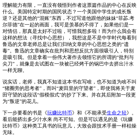
理解能力有限，一直没有领悟到作者这票篇作品的中心在反映
什么。美国特定时期的国民状态？一个美国中学生的成长叛
逆？还是其他的“混账”东西，不过写道他跟他的妹妹“菲苾.考
尔菲德”在一起的画面，我可是羡慕的不得了，如果他们是一
对情侣，那真是太好不过啦，可惜我想多啦！而为什么我会有
这样的想法（寻找中心思想），我想这是不是中学时代每看到
鲁迅的文章老师总是让我们归纳文章的中心思想之类的“遗
毒”。鲁迅的文章确实在批判和思想反抗方面很吸引人，特别
是吸引我。但是拿着一份伟大著作去领悟它的所谓的“批判与
尖刀”，就像是去试图在一块被已经烤干的锅巴中去挤出汁水
一样无聊。
说实话，老师，我真不知道这本书在写啥，也不知道为啥不叫
“猪圈旁的思考者”，而叫“麦田里的守望者”，即使我将关于麦
田守望的这段话“假模假式”的抄了下来。并在其后附加一段更
为“叛逆”的花儿。
下一步要看的书是《
玩赚比特币
》和《不能承受
生命之轻
》。
看后能挤出多少汁水来 尚不可知。但是可以遇见的是《玩赚
比特币》这种类工具书的玩意儿，大致会跟技术手册一样枯燥
无味。