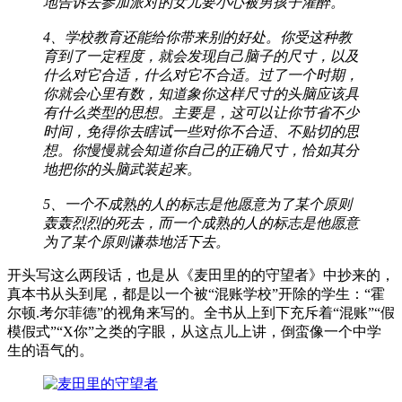
地告诉去参加派对的女儿要小心被男孩子灌醉。
4、学校教育还能给你带来别的好处。你受这种教
育到了一定程度，就会发现自己脑子的尺寸，以及
什么对它合适，什么对它不合适。过了一个时期，
你就会心里有数，知道象你这样尺寸的头脑应该具
有什么类型的思想。主要是，这可以让你节省不少
时间，免得你去瞎试一些对你不合适、不贴切的思
想。你慢慢就会知道你自己的正确尺寸，恰如其分
地把你的头脑武装起来。
5、一个不成熟的人的标志是他愿意为了某个原则
轰轰烈烈的死去，而一个成熟的人的标志是他愿意
为了某个原则谦恭地活下去。
开头写这么两段话，也是从《麦田里的的守望者》中抄来的，
真本书从头到尾，都是以一个被“混账学校”开除的学生：“霍
尔顿.考尔菲德”的视角来写的。全书从上到下充斥着“混账”“假
模假式”“X你”之类的字眼，从这点儿上讲，倒蛮像一个中学
生的语气的。