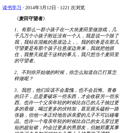
读书学习
·
2014年3月12日
·
1221 次浏览
《
麦田守望者
》
1、有那么一群小孩子在一大块麦田里做游戏，几
千几万个小孩子附近没有一个人，我是说一个除了
我，我站在混账的悬崖边上，。我的职务是在那儿
守望要是有那个孩子往悬崖边奔来，我就把他抓
住，我整天就是干这样的事儿，我只想当个麦田里
的守望者。
2、不到你开始做的时候，你怎么知道自己打算怎
样做呢？
3、我想，他们应该不会羞愧，也不会后悔。青春
的日子，总是要破坏一些东西，才会收获另一些东
西。也许一个父亲年轻的时候比自己的儿子抽过更
多的香烟，喝过更多的伏特加，甚至摇头磕粉一路
张扬，但他一本正经地告诉亲爱的儿子不可以碰毒
品。也许一个母亲年轻的时候比自己的女儿穿过更
短的超短裙，约会过更多的男朋友，但她郑重其事