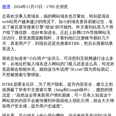
微博
·
2024年11月15日
·
1769 次浏览
总喜欢没事儿查域名，搞的网站域名也尽量短，特别是现在
web站用户越来越少的情况下。短小的域名更容易被记住，省
去了被百度等搜索引擎“揩油”的可能性。昨天看到站里几个用
户组了微信群，也好奇加进去。正赶上折腾CDN导致网站无
法访问，群里发图提醒我时，才看到他们注册账号都好几个
月，算老用户了，到现在还是先搜索BTBK，然后从搜索结果
里进入。
我肯定知道有“小白用户”这词儿，可没想到互联网盛行这么多
年，从地址栏输入域名进入网站的门槛儿还是这么高，何况浏
览器都会智能补充。姚劲波当年说用“58.com”因为简短易记，
不想被搜索引擎绑架。
BTBK是匿名社区，为了用户隐私，提升内容安全，建立之初
就屏蔽了所有中文搜索引擎（bing和Google除外），臆想的情
况是：“虽然这会带来新用户增长困难，可一旦有人知道这个
网站发的内容不会被传播到外面或他人胡乱引用，就会大大增
加用户安全感，提升用户忠诚度”。
现在看，至少域名上的心思白费啦。还没来得及意识到“这是