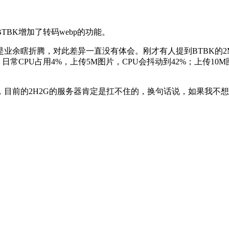
BK增加了转码webp的功能。
都是业余瞎折腾，对此差异一直没有体会。刚才有人提到BTBK的
日常CPU占用4%，上传5M图片，CPU会抖动到42%；上传1
目前的2H2G的服务器肯定是扛不住的，换句话说，如果我不