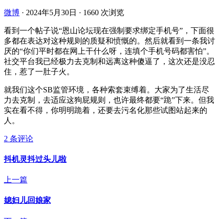
微博
·
2024年5月30日
·
1660 次浏览
看到一个帖子说“恩山论坛现在强制要求绑定手机号”，下面很
多都在表达对这种规则的质疑和愤慨的。然后就看到一条我讨
厌的“你们平时都在网上干什么呀，连填个手机号码都害怕”。
社交平台我已经极力去克制和远离这种傻逼了，这次还是没忍
住，惹了一肚子火。
就我们这个SB监管环境，各种索套束缚着。大家为了生活尽
力去克制，去适应这狗屁规则，也许最终都要“跪”下来。但我
实在看不得，你明明跪着，还要去污名化那些试图站起来的
人。
2 条评论
抖机灵抖过头儿啦
上一篇
媳妇儿回娘家