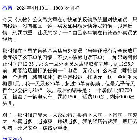
微博
·
2024年4月18日
·
1803 次浏览
今天《人物》公众号文章在讲快递的反馈系统里对快递员，只
有投诉，没有撤回一说，买家如果想为快递员辩解，越是反
馈，惩罚越重。让我想起了一个自己多年前在肯德基外卖员的
经历：
那时候在南昌的肯德基某店当外卖员（当年还没有完全形成用
美团饿了么下单的习惯，不少人依赖电话下单），如果送餐截
止时间是12:35，那么一旦外卖员从店里取餐完毕，到12:35之
前，顾客给店里打的任何一个电话，无论讲什么内容（哪怕是
换一个调料，或者加冰）都算是投诉，扣两元。送一单利润大
概是1元，我一天最多35单，超过25单有奖励，但是几乎每天
都至少会被”投诉“一次。最后的结果是：一个暑假工资2700
元，被盗了一辆电动车，罚款1500，话费100多，剩余1000出
头儿。
对了，那时候是夏天，大家都特别期待下大雨，下暴雨，雨越
大，外卖越多，越凉爽，赚钱越多。我的经历告诉我，底层劳
动者，比起安全，赚钱更重要。
暂无评论