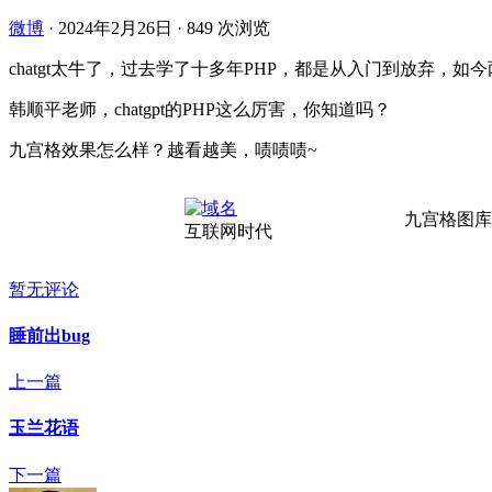
微博
·
2024年2月26日
·
849 次浏览
chatgt太牛了，过去学了十多年PHP，都是从入门到放弃，如今
韩顺平老师，chatgpt的PHP这么厉害，你知道吗？
九宫格效果怎么样？越看越美，啧啧啧~
九宫格图库
互联网时代
暂无评论
睡前出bug
上一篇
玉兰花语
下一篇