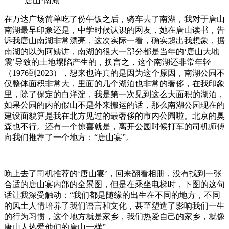
唐山·南湖
在万达广场简单吃了份午饭之后，骑车去了南湖，我对于唐山
南湖最早印象还是，中学时候认识的网友，她在唐山读书，告
诉我唐山南湖非常漂亮，这次实际一看，确实超出我想象，据
南湖的以为阿姨讲，南湖的很大一部分都是当年的‘唐山大地
震’导致的土地塌陷产生的，换言之，这个南湖还非常年轻
（1976到2023），想来也许真的是因为这个原因，南湖公园不
仅整体面积非常大，里面的几个湖泊也非常的奢侈，在我印象
里，除了保定的白洋淀，我是第一次见到这么大面积的湖泊，
如果公园的内的假山不是外来搬运的话，那么南湖公园现在的
建设面貌算是我在北方见过的最奢侈的市内公园啦。北京的奥
森也不行。还有一个惊喜就是，离开公园时候打车的司机师傅
向我们推荐了一个地方：“唐山宴”。
晚上去了司机推荐的‘唐山宴’，回来翻看相册，没有找到一张
合适的唐山宴内部的全景图，但是在乘坐电梯时，下图的这句
话让我深受触动：“我们都是随缘的出生在不同的地方，不同
的风土人情培养了我们语言和文化，甚至塑造了影响我们一生
的行为习惯，这个地方就是家乡，我们热爱自己的家乡，就像
唐山人热爱他们的唐山一样”。