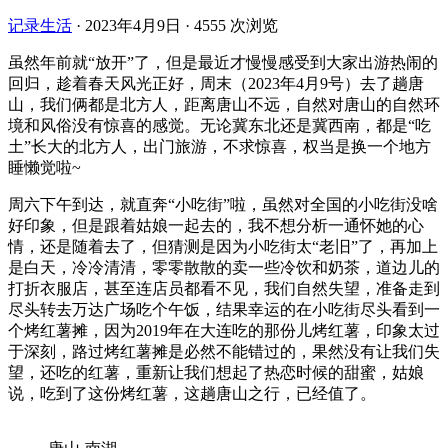
记录生活
·
2023年4月9日
·
4555 次浏览
虽然年前就“放开”了，但是最近才慢慢感受到大家出游热闹的
回归，趁着春天风光正好，周末（2023年4月9号）去了趟唐
山，我们俩都是北方人，距离唐山不远，自然对唐山的自然环
境和风俗没有惊喜的感觉。无论冀东北还是冀西南，都是“吃
土”长大的北方人，出门旅游，不求惊喜，权当是换一个地方
睡懒觉啦~
周六下午到达，就直奔“小吃街”啦，虽然对全国的小吃街没啥
好印象，但是跟着姑娘一起去的，我不想分析一通怀她的心
情，还是随着去了，但猜测是因为小吃街太“老旧”了，再加上
是白天，冷冷清清，零零散散的卖一些冷饮和奶茶，道边儿的
打折衣服店，甚至连店员都看不见，我们自然失望，准备走到
尽头转去万达广场吃个午饭，结果幸运的在小吃街尽头看到一
个烤红薯摊，因为2019年在大连吃的那份儿烤红薯，印象太过
于深刻，路过烤红薯摊是必然不能错过的，果然没有让我们失
望，还吃的红薯，重新让我们想起了热恋时候的甜蜜，姑娘
说，吃到了这份烤红薯，这趟唐山之行，已经值了。