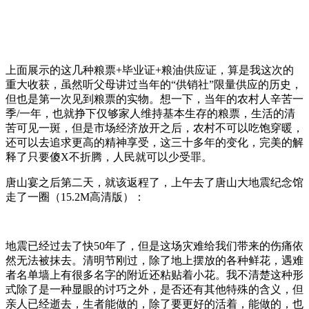
上面展示的这几种粮票+毕业证+粮油供应证，算是我这次的
重大收获，虽然听父母讲过当年的“供销社”限量供应的历史，
但也是第一次见到粮票的实物。想一下，当年的农村人辛苦一
季/一年，也就挣下仅够家人维持基本生存的粮票，生活的清
苦可见一斑，但是市场经济放开之后，农村不可以吃饱穿暖，
还可以去追求更高的精神享受，这三十多年的变化，完美的解
释了只要傻X不折腾，人民就可以少受罪。
唐山宴之后第二天，就该返程了，上午去了唐山大地震纪念馆
走了一圈（15.2M高清版）：
地震已经过去了快50年了，但是这场灾难给我们带来的伤痛依
然无法被抹去。清明节刚过，除了地上摆放的各种鲜花，遇难
者名单墙上有很多名字的附近还粘贴着小花。我不清楚这种形
式除了是一种显眼的讨巧之外，是否还有其他特殊的含义，但
亲人已经逝去，生者能做的，除了要更好的活着，能做的，也