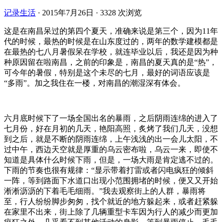
记录生活
·
2015年7月26日
·
3328 次浏览
这是在南昌呆过的第四个夏天，准确来说是第三个，因为11年
代的时候，最热的时候是在山东度过的，两年的数学建模都是
在最热的七八月暑假呆在学校，就连毕业以后，我还是因为种
种原因留在啦南昌，之前的印象是，南昌的夏天真的是“热”，
可今年的暑假，特别是这个未尽的七月，最好的词语应该是
“多雨”。加之我住在一楼，对南昌的潮湿深有体会。
六月底时候下了一场全国出名的暴雨，之后阴雨连绵的进入了
七月份，好在月初的几天，艳阳高照，炙烤了我们几天，没想
到之后，就是不断的阴雨连绵，上午浅浅的出一会儿太阳，不
过中午，西边天空就是厚重的乌云密布啦，乌云一来，即使不
知道是具体什么时候下雨，但是，一场大雨是肯定逃不过的。
下雨的节奏也很有规律：“显示带着打雷或者闪电疯狂的倾斜
一阵，等到路面下水道口出现小范围拥堵的时候，便又又开始
淅淅沥沥的下着毛毛细雨。”我去观察街上的人群，暴雨将
至，行人纷纷脚步匆匆，找个就近的地方躲起来，或者赶紧躲
在家里不出来，街上除了几辆重型卡车因为行人的减少而更加