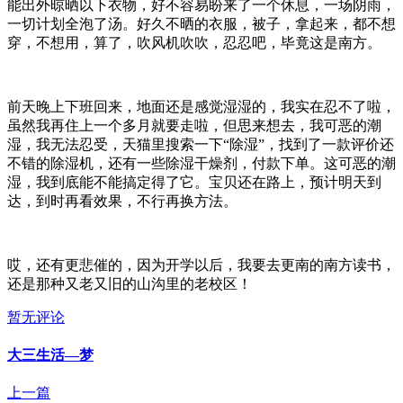
能出外晾晒以下衣物，好不容易盼来了一个休息，一场阴雨，
一切计划全泡了汤。好久不晒的衣服，被子，拿起来，都不想
穿，不想用，算了，吹风机吹吹，忍忍吧，毕竟这是南方。
前天晚上下班回来，地面还是感觉湿湿的，我实在忍不了啦，
虽然我再住上一个多月就要走啦，但思来想去，我可恶的潮
湿，我无法忍受，天猫里搜索一下“除湿”，找到了一款评价还
不错的除湿机，还有一些除湿干燥剂，付款下单。这可恶的潮
湿，我到底能不能搞定得了它。宝贝还在路上，预计明天到
达，到时再看效果，不行再换方法。
哎，还有更悲催的，因为开学以后，我要去更南的南方读书，
还是那种又老又旧的山沟里的老校区！
暂无评论
大三生活—梦
上一篇