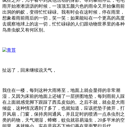
疯狂之外，几乎看不到其他活动的身影。等到暴雨停止，毛毛
雨开始淅淅沥沥的时候，一顶顶五颜六色的雨伞又开始像雨前
出洞的蚂蚁，变得忙忙碌碌。我有时会在这时候，停在雨里，
想象着雨前雨后的一切，笑一笑：如果能站在一个更高的高度
去观察地球上的这一切，忙忙碌碌的人们跟动物世界里的各种
鸟兽虫蚁又有何区别。
扯远了，回来继续说天气，
我住在一楼，每到这种大雨将至，地面上就会显得的非常潮
湿，又因为床前的地面上还铺了一层拼图地垫，每到雨前人踩
在上面就感觉脚下跟踩了西瓜皮似的。之后不就，就会是大雨
倾盆，这种情况遇到了多了，也就知道，应该把垫子掀开，打
开风扇，门窗，保持房间通风，并且定时的喷洒一点杀虫剂之
类的药物，天气潮湿，蟑螂，蚊虫就容易滋生，20多平米的空
间里，本就狭小，实在是容不下他们再在里面繁衍后代。