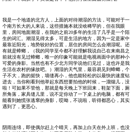
我是一个地道的北方人，上面的对待潮湿的方法，可能对于一
个南方长大的人来说，这些措施本就没啥稀罕的，但在我眼
里，房间地面潮湿，在我的之前20多年的生活了几乎是一个陌
生的词汇。潮湿见得太多，可是生活的地方，因为一定是家中
最靠近阳光，地势较好的位置，居住的房间怎么会潮湿呢。还
有就是蟑螂，（我的同学至今都不好理解我说自己在来南昌之
前就没有见过蟑螂，唯一的印象可能就是电视画面中的那种小
可爱的身影。当然也有不少北方同学说他们见过，这也许是我
生活在农村的缘故吧。）潮湿的天气里，最容易见到蟑螂，个
子不大，跑的挺快，墙缝再小，他也能轻松的以最快的速度钻
进去，当你刚看到他举起东西想要拍他的时候，一溜烟儿，没
啦！可如果不管他，那就是每天晚上下班回来，鞋架下面，厕
所角落，家具缝儿里，说不定你动了一下桌上的电脑，都有可
能看到她慌张逃窜的身影，哎呦，不说啦，听得都恶心，其实
遇到了，更恶心。
阴雨连绵，即使偶尔赶上个晴天，再加上白天在外上班，也没