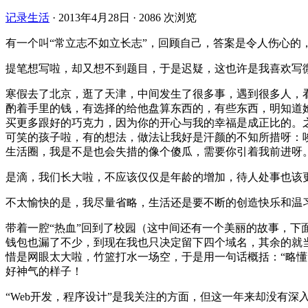
记录生活
·
2013年4月28日
·
2086 次浏览
有一个叫“常立志不如立长志”，回顾自己，答案是令人伤心的
提笔想写啦，却又想不到题目，于是迟疑，这也许是我喜欢写
寒假去了北京，逛了天津，中间发生了很多事，遇到很多人，
酌着手里的钱，有选择的给他盘算东西的，有些东西，明知道
买更多跟好的巧克力，因为你的开心与我的幸福是成正比的。
可笑的孩子啦，有的想法，做法让我好是汗颜的不知所措呀：
生活圈，我是不是也会失措的像个傻瓜，需要你引着我前进呀
是滴，我们长大啦，不应该仅仅是年龄的增加，待人处事也该
不太愉快的是，我尽量省略，生活还是要不断的创造快乐和温
带着一腔“热血”回到了校园（这中间还有一个美丽的故事，下面
钱包也漏了不少，到现在我也只决定留下四个域名，其余的就当是交学费
惜是网眼太大啦，竹篮打水一场空，于是用一句话概括：“略懂”。写
好神气的样子！
“Web开发，程序设计”是我关注的方面，但这一年来却没有