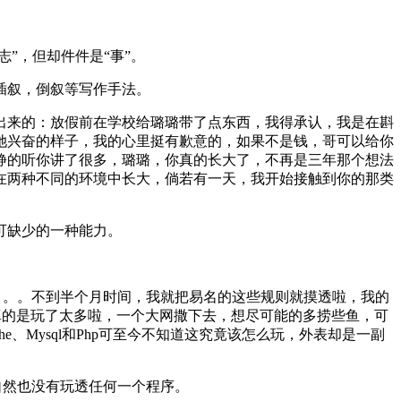
”，但却件件是“事”。
插叙，倒叙等写作手法。
出来的：放假前在学校给璐璐带了点东西，我得承认，我是在斟
她兴奋的样子，我的心里挺有歉意的，如果不是钱，哥可以给你
静的听你讲了很多，璐璐，你真的长大了，不再是三年那个想法
在两种不同的环境中长大，倘若有一天，我开始接触到你的那类
可缺少的一种能力。
|。。。不到半个月时间，我就把易名的这些规则就摸透啦，我的
pex，真的是玩了太多啦，一个大网撒下去，想尽可能的多捞些鱼，可
e、Mysql和Php可至今不知道这究竟该怎么玩，外表却是一副
自然也没有玩透任何一个程序。