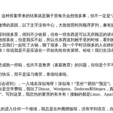
，这种答案带来的结果就是脑子里每天会想很多事，但不一定是“志
微博的原因，以下文字没有中心，大致按照时间顺序罗列，兼有
看到很多景，得到不少收获，但有一些东西是可以无所顾忌的讲
她很喜欢，但是我买不起，所以当东西送到她手里的时候，看到
之后我们一起吃了火锅，聊了很多，我一个平时话很多的人在静
唉！你说我是不是应该在一开始先给你夹菜呀。哈哈！我们生活
。
更成熟一些啦，也许不是教养（家庭教育）的问题，但却是个不
习快乐，而不是温习痛苦，寒假结束啦。
会讲到），一入域名深似海呀！深似海！“竞价”“易拍”“预定”
啦，我玩了Discuz、Wordpress、Dedecms和Sho
到这里，我悲伤的要哭的有木有！接触的都是Linux、Apach
深入的进入任何一个领域，我总是在外圈蹭饭啦，没有学到语言，