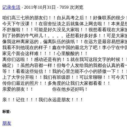
记录生活
·
2011年10月31日
·
7059 次浏览
咱们高三七班的朋友们！！自从高考之后！！好像联系的很少
今天下午没课！！在宿舍扯淡之后就集体上网去啦！！本来是
不舒服啦！！！可能是好久没见大家啦！！很想看看现在大家
到了孙辉的牛气样儿！。。。。还想看好多好多！！可是大家
像我这种离家远的，偏离队伍的孩纸！！在远方是最容易想家
我看不到他现在的样子！鑫在中国的最北方了吧！李小宁在中
家见个面会这样难！！！！心里酸酸的！！
离你们远啦！！感动还是有的！１就在我写这段文字的时候！
确定）！虽然内容都一样！但每个人发给我的我都会认真的看
等！！看着这些短信！！我的心里怎能不小小的骄傲一下！！
上了大学分开啦！！我们有班级群！！可以常聊聊！！可今天
传你们最近的照片！！多角度的让我们大家都看看！！
亲爱的朋友！！ 你在他乡还好吗！
亲！！记住！！！我们永远是朋友！！！
标签:
朋友