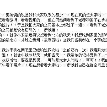
！！更确切的说是我和大家联系的很少！！现在真的想大家啦！
想看看微博！看看视频的！！但在偶然间看到了老穆和国子在承
的照片！！于是我把大家的空间基本上都过了一遍！！看到了老
的空间都是设有密码的！！所以嘛！．．．．．．
的！１就像小安最近再说想看到北方的秋天！我想吃到家里的那
国的最南方！才胜在贵州（最靠西啦）当我们当初都在一个班级
！我的手机在网吧里已经响过四次啦（之前还有一次）我看到短
一遍！！就像中秋节那天！就那当天！１我清楚的记得受到了二
！收获感动！要说是想哭！！可能是太女人气啦！！呵呵！！我
下午看了照片！！现在想看看大家啦！！所以我自己在群空间里