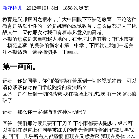
新花样儿
·
2012年10月8日
·
1858 次浏览
教育是兴邦振国之根本，广大中国眼下不缺乏教育，不论这种
教育是活泼个性的、还是纯粹的应试教育，怎么做都是为了挑
战人生，应付那次对我们有着非凡意义的高考。
本期的焦点是来自燕赵大地的，在全河北省有着：“衡水市第
二模范监狱”的美誉的衡水市第二中学，下面就让我们一起关
注本期话题。请导播切换一下画面。
第一画面。
记者：你好同学，你们的跑操有着压倒一切的视觉冲击，可以
请你谈谈你对你们学校跑操的看法吗？
回答：是有压倒一切的感觉 我在操场上摔过2次 有一次嘴都擦
破了
记者：那么你一定很痛恨这种活动吧？
回答：我们那时候只要不下刀子 下小雨都要去跑步，经常可
以看到在跑道上有同学被踩丢的鞋 光着脚接着跑 解散后再找
鞋 呵呵，几乎所有人都痛恨 但现在又感激它 我现在身体比以