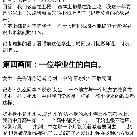
记者：你在这里吃得怎么样？
回答：我们教室在五楼 ，基本上都是在路上吃，我这一年要
是能买上一次烧饼就高兴的不知所措了（记者莫名的心酸起
来）
基本上都是茴香的包子 ，有一段时间我都不能提包子这俩字
说出来就能吐出来。
记者知趣的看了看眼前这位学生，转回身叫摄影师说：“我们
走吧…..”
第四画面：一位毕业生的自白。
女生：先告诉你记者,你对二中的评论实在不敢苟同
记者：怎么回事？说说 女生： 一个地方与一个地方的教育方
式不一样，衡水一中跟我们学校是一样的，整个衡水的教育都
这样。
我本身不是衡水人,是沧州的 我本身的水平连三本都考不上。
我初中升高中第一年一个高中都没考上。一开始也很不适应,
感觉好累 ……来到二中在那一个月就哭着喊着要回去…… 想
家,也是被老师快整死了 …..冷静了才发现也许在这种地方我才