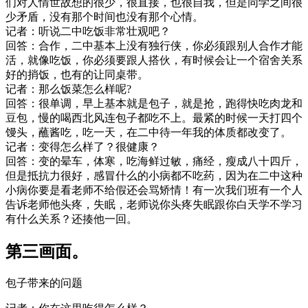
们对人情世故想的很少，很直接，也很自我，但是同学之间很
少矛盾，没有那个时间也没有那个心情。
记者：听说二中吃饭非常壮观吧？
回答：合作，二中基本上没有独行侠，你必须跟别人合作才能
活，就像吃饭，你必须要跟人搭伙，有时候会让一个宿舍关系
好的捎饭，也有的让同桌带。
记者：那么饭菜怎么样呢?
回答：很单调，早上基本就是包子，就是抢，跑得快吃肉龙和
豆包，慢的喝西北风连包子都吃不上。最紧的时候一天打四个
馒头，蘸酱吃，吃一天，在二中待一年我的体质都改变了。
记者：变得怎么样了？很健康？
回答：变的晕车，体寒，吃海鲜过敏，痛经，瘦成八十四斤，
但是抵抗力很好，感冒什么的小病都不吃药，因为在二中这种
小病你要是看老师不给假还会骂矫情！有一次我们班有一个人
告诉老师他头疼，失眠，老师说你头疼失眠跟你白天学不学习
有什么关系？还揍他一回。
第三画面。
包子带来的问题