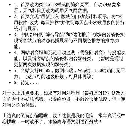
1、首页改为类hao123样式的简介页面，自动识别宽窄
屏，天气和日历改为调用天气网数据。
2、首页实现“最新加入”版块的自动统计和展示。将“常
用软件”改为“每日推荐”并做到每天点击次数最多的排行
统计与展示。
3、中间部分的“综合导航”和“优化推广”版块内各省份实
现博客站点的动态轮播展示与不同颜色推荐的推荐功
能。
4、网站后台增加死链自动监测（需登陆后台）与提醒功
能。以及博客站点的省份和内容双分类。（暂时是通过
更新两次数据实现的双分类）
5、全站支持Html5，做到Pc端，Wap端，Pad端访问无压
力。（这点可能超级麻烦，可具体再议）
6、待定……
对于以上几点要求，如果有对网站程序（最好是PHP）修改方
面的大牛不妨联系我。只要给你做，不敢说报酬优厚，但一定
对得起你的付出。
上边说的又有点偏题啦，哎！这就是我的毛病，常年说话没中
心惯啦，一时改不了。难怪高考语文刚过百分线！