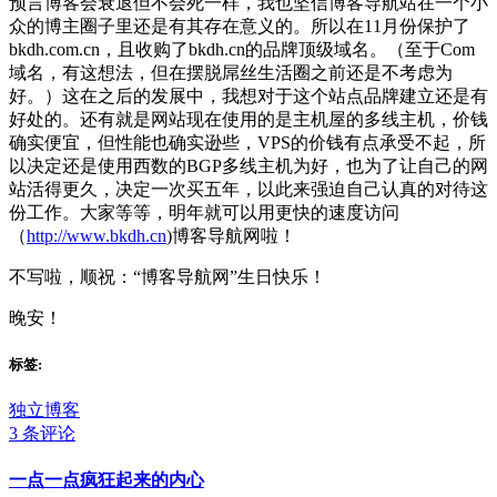
预言博客会衰退但不会死一样，我也坚信博客导航站在一个小
众的博主圈子里还是有其存在意义的。所以在11月份保护了
bkdh.com.cn，且收购了bkdh.cn的品牌顶级域名。（至于Com
域名，有这想法，但在摆脱屌丝生活圈之前还是不考虑为
好。）这在之后的发展中，我想对于这个站点品牌建立还是有
好处的。还有就是网站现在使用的是主机屋的多线主机，价钱
确实便宜，但性能也确实逊些，VPS的价钱有点承受不起，所
以决定还是使用西数的BGP多线主机为好，也为了让自己的网
站活得更久，决定一次买五年，以此来强迫自己认真的对待这
份工作。大家等等，明年就可以用更快的速度访问
（
http://www.bkdh.cn
)博客导航网啦！
不写啦，顺祝：“博客导航网”生日快乐！
晚安！
标签:
独立博客
3 条评论
一点一点疯狂起来的内心