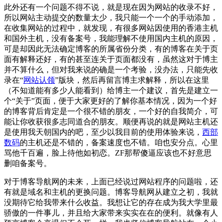
此外还有一个问题不得不说，就是现在因为网站的收录不好，
所以网站主动提交的数量太少，我只能一个一个的手动添加，
在收集网站的过程中，就发现，有很多网站因使用的香港主机
和国外主机，没有备案号，我能理解不使用国内主机的原因，
可是却因此无法确定博客的所属省份分类，有的博客在关于页
面有解释还好，有的甚至连关于页面都没有，虽然这对于博主
并不算什么，但对我来说的确是一个考验，没办法，只能先收
录在“
网站认领
”版块，然后再留言博主求解释，所以在这里
（不知道能有多少人能看到）给博主一个建议，首先是建立一
个“关于”页面，便于大家更好的了解你基本情况，因为一个好
的博客背后肯定是一个很不错的朋友，一个好的自我简介，可
能让你收获很多志同道合的朋友。顺便再说的就是网站主机还
是使用我天朝国内的吧，至少以我目前的使用体验来说，
西部
数码
的主机还是不错的，备案速度也不错。咱也安分点。心里
骂他千百遍，脸上待他如初恋。ZF那帮傻逼应该也不好意思
删咱备案号。
对于博客导航网的未来，上面已经说过网站程序的问题啦，还
有就是域名和主机的更换问题。博客导航网从建立之初，我就
没期待它给我带来什么收益。我想让它的存在成为我大学里最
骄傲的一件事儿，并且给大家带来实实在在的便利。就像有人