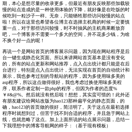
期，本心是想尽量的收录更多，但最近有朋友反映那些加载较
慢的站点造成的是一种使用体验的下降，就好像是在吃饭的时
候吃到一粒沙子一样。无奈，只能牺牲那些访问较慢的站点
啦！所以在这里也希望各位博主在选择主机商的时候一定要慎
重一点，对于那些访问较慢，时不时抽风的主机商果断放弃
吧，一个博客并不需要一个多大的空间，并不花多少钱，为啥
不换个好一点的呢！
再说一个是网站首页的博客展示问题，因为现在网站程序是后
台一键生成静态化页面。所以来讲网站首页基本是没有变化
的，所有的站点更新和网站推荐，点入点出统计都只能是在后
台进行，特别是点入点出统计，无法实现在首页的自动统计和
展示，我也参考过别的导航站的程序，因为多使用味多美的
asp程序，所以这点做得很好，我也考虑过换使用味多美程
序，联系作者定制一款php的程序，但因为作者的态度%
￥#&@%。然后就没有然后啦！想想，其实蛮可惜的！此外还
有朋友建议给网站改版为hao123那种扁平化的静态页面，的
确，hao123的首页做的很好，简洁明了。关于这点在最初选择
程序时就想到过，但苦于找不到合适的程序，并且急于网站上
线，也就忽略了这点。加上上面所说的站点展示问题，总结一
下我理想中的博客导航网的样子：（基于现有模板）